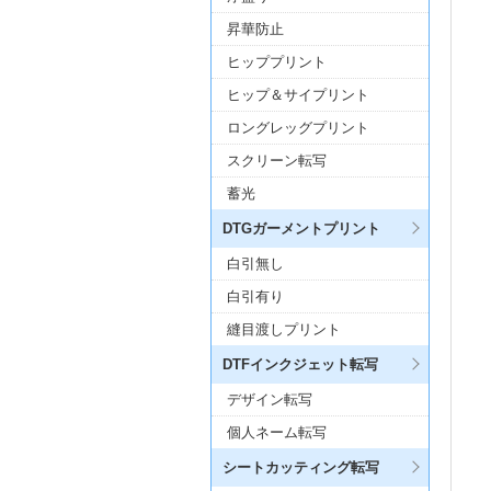
昇華防止
ヒッププリント
ヒップ＆サイプリント
ロングレッグプリント
スクリーン転写
蓄光
DTGガーメントプリント
白引無し
白引有り
縫目渡しプリント
DTFインクジェット転写
デザイン転写
個人ネーム転写
シートカッティング転写