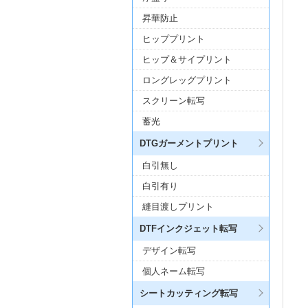
昇華防止
ヒッププリント
ヒップ＆サイプリント
ロングレッグプリント
スクリーン転写
蓄光
DTGガーメントプリント
白引無し
白引有り
縫目渡しプリント
DTFインクジェット転写
デザイン転写
個人ネーム転写
シートカッティング転写