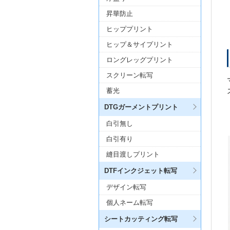
昇華防止
ヒッププリント
ヒップ＆サイプリント
ロングレッグプリント
スクリーン転写
蓄光
DTGガーメントプリント
白引無し
白引有り
縫目渡しプリント
DTFインクジェット転写
デザイン転写
個人ネーム転写
シートカッティング転写