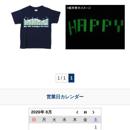
初
め
て
の
お
客
様
は、
こ
ち
ら
の
1 / 1
1
ご
登
録
営業日カレンダー
フ
ォ
ー
2026年 8月
ム
日
月
火
水
木
金
土
で
1
登