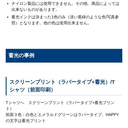
採
ナイロン製品には使用できません。その他、商品によっては
用
出来ないものがあります。
情
蓄光インクは決まった1色のみ（淡い黄緑のような色/写真参
報
照）となります。他の色は使用出来ません。
お
問
い
合
蓄光の事例
わ
せ
よ
スクリーンプリント（ラバータイプ+蓄光）/T
く
シャツ（前面印刷）
あ
る
Tシャツへ スクリーンプリント（ラバータイプ+蓄光プリン
質
ト）
問
前面３色：白色とエメラルドグリーンはラバータイプ、HAPPY
の文字は蓄光プリント