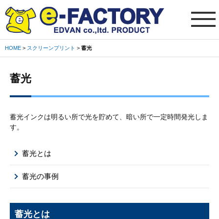
HOME
>
スクリーンプリント
>
蓄光
ご
利
蓄光
用
ガ
イ
ド
蓄光インクは明るい所で光を貯めて、暗い所で一定時間発光しま
※
す。
必
読
蓄光とは
会
蓄光の事例
社
概
要
蓄光とは