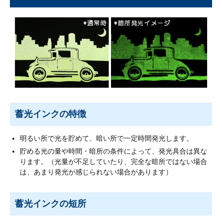
工
場
設
備
技
術
紹
介
蓄光インクの特徴
プ
リ
ン
明るい所で光を貯めて、暗い所で一定時間発光します。
ト
貯める光の量や時間・暗所の条件によって、発光具合は異な
加
ります。（光量が不足していたり、完全な暗所ではない場合
工
は、あまり発光が感じられない場合があります）
の
種
蓄光インクの短所
類