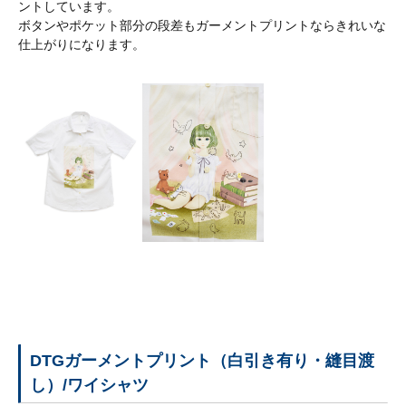
ントしています。
録
ボタンやポケット部分の段差もガーメントプリントならきれいな
を
仕上がりになります。
済
ま
せ
て
く
だ
さ
い。
お
取
引
お
登
取
録
引
は
様
こ
専
DTGガーメントプリント（白引き有り・縫目渡
ち
用
し）/ワイシャツ
コ
ら