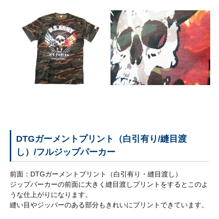
採
用
情
報
お
問
い
合
わ
せ
よ
DTGガーメントプリント（白引有り/縫目渡
く
し）/フルジップパーカー
あ
る
前面：DTGガーメントプリント（白引有り・縫目渡し）
質
ジップパーカーの前面に大きく縫目渡しプリントをするとこのよ
問
うな仕上がりになります。
縫い目やジッパーのある部分もきれいにプリントできています。