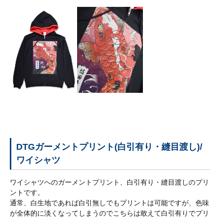
初
め
て
の
お
客
様
は、
こ
ち
ら
の
ご
登
DTGガーメントプリント(白引有り・縫目渡し)/
録
ワイシャツ
フ
ォ
ワイシャツへのガーメントプリント、白引有り・縫目渡しのプリ
ー
ントです。
ム
通常、白生地であれば白引無しでもプリントは可能ですが、色味
で
が全体的に淡くなってしまうのでこちらは敢えて白引有りでプリ
登