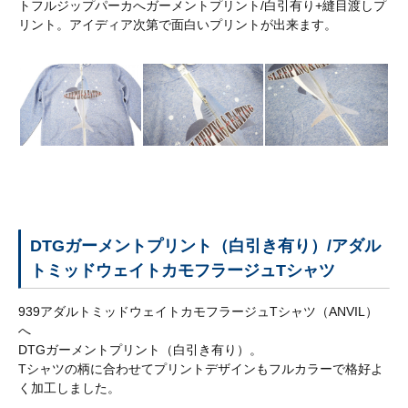
トフルジップパーカへガーメントプリント/白引有り+縫目渡しプ
工
リント。アイディア次第で面白いプリントが出来ます。
場
設
備
技
術
紹
介
プ
リ
DTGガーメントプリント（白引き有り）/アダル
ン
トミッドウェイトカモフラージュTシャツ
ト
加
939アダルトミッドウェイトカモフラージュTシャツ（ANVIL）
工
へ
の
DTGガーメントプリント（白引き有り）。
種
Tシャツの柄に合わせてプリントデザインもフルカラーで格好よ
類
く加工しました。