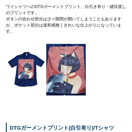
ン
ワイシャツへのDTGガーメントプリント、白引き有り・縫目渡し
テ
のプリントです。
ン
ボタンの合わせ部分は少々隙間が開いてしまうこともあります
ツ
が、ポケット部分は違和感無くきれいな仕上がりになっていま
す。
プ
リ
ン
ト
料
金
表
送
料・
代
引
き
手
DTGガーメントプリント(白引有り)/Tシャツ
数