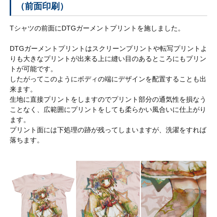
（前面印刷）
料
Tシャツの前面にDTGガーメントプリントを施しました。
お
DTGガーメントプリントはスクリーンプリントや転写プリントよ
見
りも大きなプリントが出来る上に縫い目のあるところにもプリン
積
トが可能です。
り
したがってこのようにボディの端にデザインを配置することも出
フ
来ます。
ォ
生地に直接プリントをしますのでプリント部分の通気性を損なう
ー
ことなく、広範囲にプリントをしても柔らかい風合いに仕上がり
ム
ます。
プリント面には下処理の跡が残ってしまいますが、洗濯をすれば
落ちます。
F
A
X
注
文
書
D
L