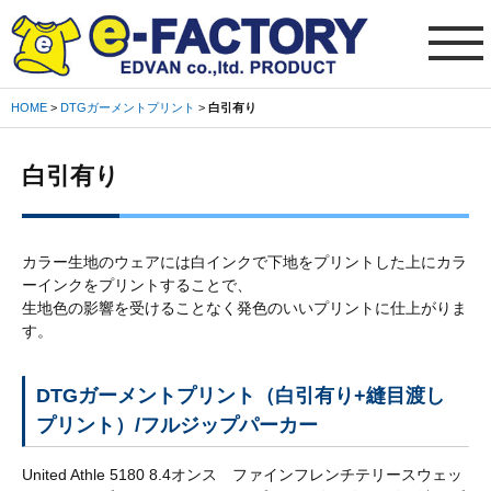
HOME
>
DTGガーメントプリント
>
白引有り
ご
利
白引有り
用
ガ
イ
ド
カラー生地のウェアには白インクで下地をプリントした上にカラ
※
ーインクをプリントすることで、
生地色の影響を受けることなく発色のいいプリントに仕上がりま
必
す。
読
会
DTGガーメントプリント（白引有り+縫目渡し
社
プリント）/フルジップパーカー
概
要
United Athle 5180 8.4オンス ファインフレンチテリースウェッ