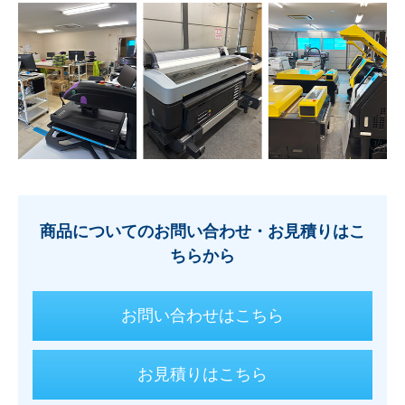
採
用
情
報
お
問
い
合
わ
せ
商品についてのお問い合わせ・お見積りはこ
よ
ちらから
く
あ
る
お問い合わせはこちら
質
問
お見積りはこちら