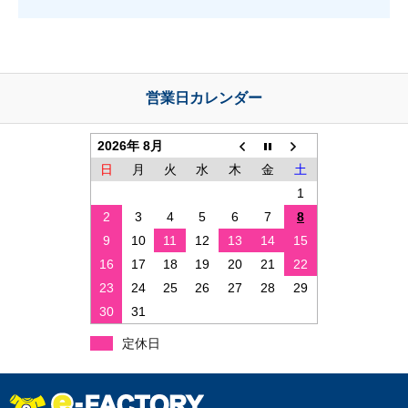
初
め
て
の
お
営業日カレンダー
客
様
2026年 8月
は、
日
月
火
水
木
金
土
こ
ち
1
ら
2
3
4
5
6
7
8
の
9
10
11
12
13
14
15
ご
16
17
18
19
20
21
22
登
録
23
24
25
26
27
28
29
フ
30
31
ォ
ー
定休日
ム
で
登