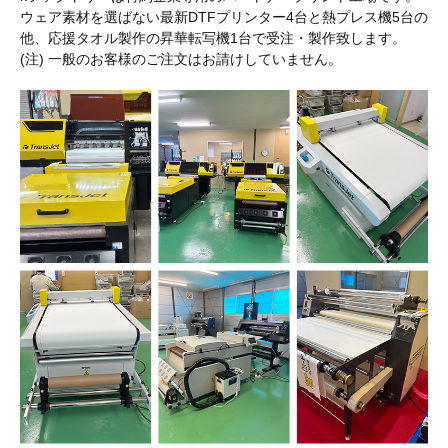
工
ウェア素材を選ばない最新DTFプリンター4台と熱プレス機5台の
場
他、応援タオル製作の昇華転写機1台で受注・製作致します。
設
(注) 一般のお客様のご注文はお請けしていません。
備
技
術
紹
介
プ
リ
ン
ト
加
工
の
種
類