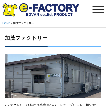
HOME
>
加茂ファクトリー
ご
利
加茂ファクトリー
用
ガ
イ
ド
※
必
読
会
社
概
要
kファクトリーは特約企業専用のパートナープリント工場です。